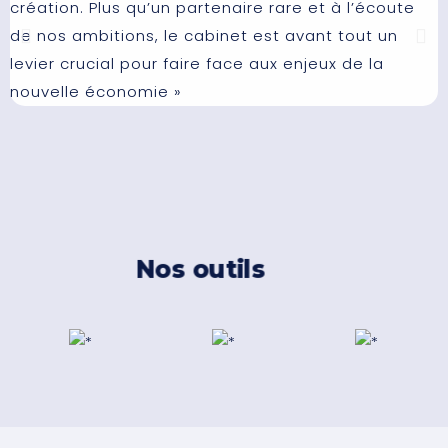
création. Plus qu’un partenaire rare et à l’écoute
c
de nos ambitions, le cabinet est avant tout un
t
levier crucial pour faire face aux enjeux de la
r
nouvelle économie »
a
s
l
e
Nos outils